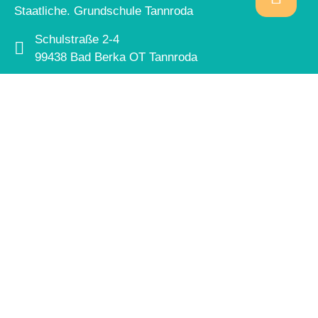
Staatliche. Grundschule Tannroda
Schulstraße 2-4
99438 Bad Berka OT Tannroda
gs-tannroda@schulen.weimarerland.de
Sekreteriat
036450/42415
Hort
036450/42535
0151/28508864